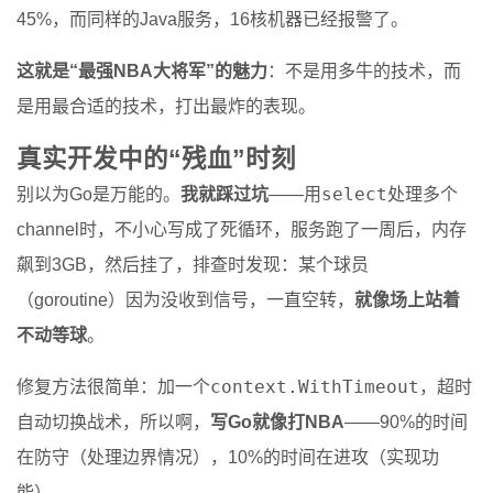
45%，而同样的Java服务，16核机器已经报警了。
这就是“最强NBA大将军”的魅力
：不是用多牛的技术，而
是用最合适的技术，打出最炸的表现。
真实开发中的“残血”时刻
select
别以为Go是万能的。
我就踩过坑
——用
处理多个
channel时，不小心写成了死循环，服务跑了一周后，内存
飙到3GB，然后挂了，排查时发现：某个球员
（goroutine）因为没收到信号，一直空转，
就像场上站着
不动等球
。
context.WithTimeout
修复方法很简单：加一个
，超时
自动切换战术，所以啊，
写Go就像打NBA
——90%的时间
在防守（处理边界情况），10%的时间在进攻（实现功
能）。