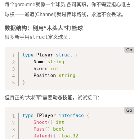
每个goroutine就像一个球员,各司其职，你不需要担心谁占
球权——通道(Channel)就是传球路线，永远不会丢球。
数据结构：别用“木头人”打篮球
struct
很多新手用
定义球员：
Go
type
 Player 
struct
{
    Name 
string
    Score 
int
    Position 
string
}
但真正的“大将军”需要
动态技能
，试试接口：
Go
type
 IPlayer 
interface
{
Shoot
(
)
int
Pass
(
)
bool
Defend
(
)
float32