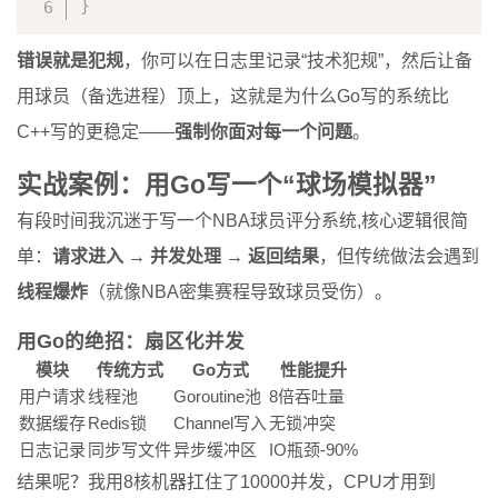
}
错误就是犯规
，你可以在日志里记录“技术犯规”，然后让备
用球员（备选进程）顶上，这就是为什么Go写的系统比
C++写的更稳定——
强制你面对每一个问题
。
实战案例：用Go写一个“球场模拟器”
有段时间我沉迷于写一个NBA球员评分系统,核心逻辑很简
单：
请求进入 → 并发处理 → 返回结果
，但传统做法会遇到
线程爆炸
（就像NBA密集赛程导致球员受伤）。
用Go的绝招：扇区化并发
模块
传统方式
Go方式
性能提升
用户请求
线程池
Goroutine池
8倍吞吐量
数据缓存
Redis锁
Channel写入
无锁冲突
日志记录
同步写文件
异步缓冲区
IO瓶颈-90%
结果呢？我用8核机器扛住了10000并发，CPU才用到