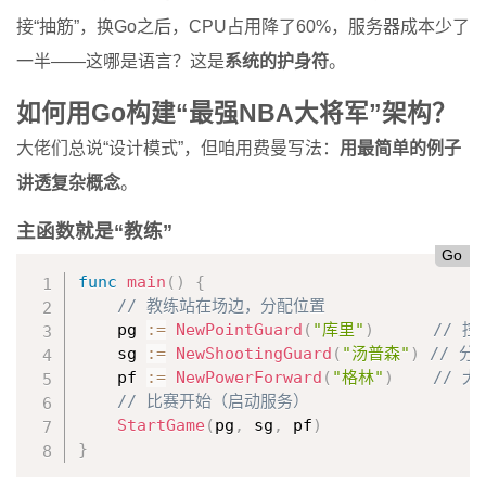
接“抽筋”，换Go之后，CPU占用降了60%，服务器成本少了
一半——这哪是语言？这是
系统的护身符
。
如何用Go构建“最强NBA大将军”架构？
大佬们总说“设计模式”，但咱用费曼写法：
用最简单的例子
讲透复杂概念
。
主函数就是“教练”
Go
func
main
(
)
{
// 教练站在场边，分配位置
    pg 
:=
NewPointGuard
(
"库里"
)
// 
    sg 
:=
NewShootingGuard
(
"汤普森"
)
// 
    pf 
:=
NewPowerForward
(
"格林"
)
// 
// 比赛开始（启动服务）
StartGame
(
pg
,
 sg
,
 pf
)
}