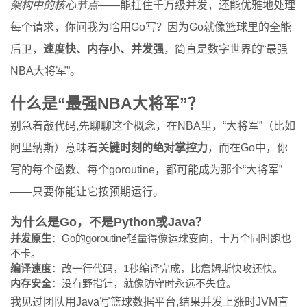
架构中的核心节点
——能扛住千万级并发，还能优雅地处理
每个请求，你问我为啥用Go写？因为Go就像篮球里的全能
后卫，
速度快、内存小、并发强
，简直是数字世界的“最强
NBA大将军”。
什么是“最强NBA大将军”？
别急着敲代码,先聊聊这个概念，在NBA里，“大将军”（比如
阿里纳斯）意味着
关键时刻的绝对掌控力
，而在Go中，你
写的每个函数、每个goroutine，都可能成为那个“大将军”
——只要你能让它按预期运行。
为什么是Go，不是Python或Java？
并发原生
：Go的goroutine轻量得像运球变向，十万个同时跑也
不卡。
编译速度
：改一行代码，1秒编译完成，比詹姆斯快攻还快。
内存安全
：没有野指针，就像防守时永远不失位。
我见过团队用Java写篮球数据平台,结果并发上涨时JVM直