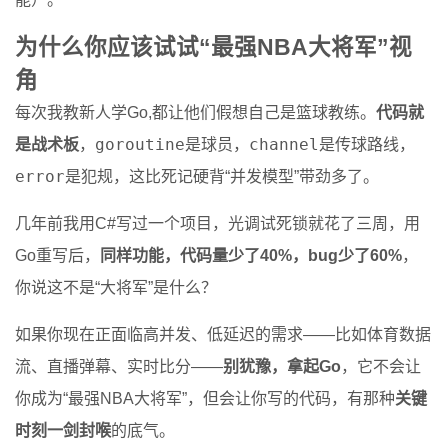
为什么你应该试试“最强NBA大将军”视
角
每次我教新人学Go,都让他们假想自己是篮球教练。
代码就
goroutine
channel
是战术板
，
是球员，
是传球路线，
error
是犯规，这比死记硬背“并发模型”带劲多了。
几年前我用C#写过一个项目，光调试死锁就花了三周，用
Go重写后，
同样功能，代码量少了40%，bug少了60%
，
你说这不是“大将军”是什么？
如果你现在正面临高并发、低延迟的需求——比如体育数据
流、直播弹幕、实时比分——
别犹豫，拿起Go
，它不会让
你成为“最强NBA大将军”，但会让你写的代码，有那种
关键
时刻一剑封喉
的底气。