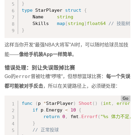
}
type
 StarPlayer 
struct
{
    Name     
string
    Skills   
map
[
string
]
float64
// 技能树
}
这样当你开发“最强NBA大将军”AI时，可以随时给球员加技
能——
像给手机装App一样简单
。
错误处理：别让失误毁掉比赛
error
Go的
曾被吐槽“啰嗦”，但想想篮球比赛：
每一个失误
都可能被对手反击
，所以在关键路径上，必须硬处理：
Go
func
(
p 
*
StarPlayer
)
Shoot
(
)
(
int
,
error
)
if
 p
.
Energy 
<
10
{
return
0
,
 fmt
.
Errorf
(
"%s 体力不足
}
// 正常投球