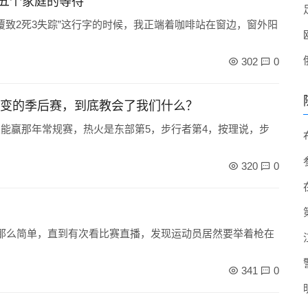
五个家庭的等待
覆致2死3失踪”这行字的时候，我正端着咖啡站在窗边，窗外阳
302
0
雨改变的季后赛，到底教会了我们什么？
火能赢那年常规赛，热火是东部第5，步行者第4，按理说，步
320
0
”那么简单，直到有次看比赛直播，发现运动员居然要举着枪在
341
0