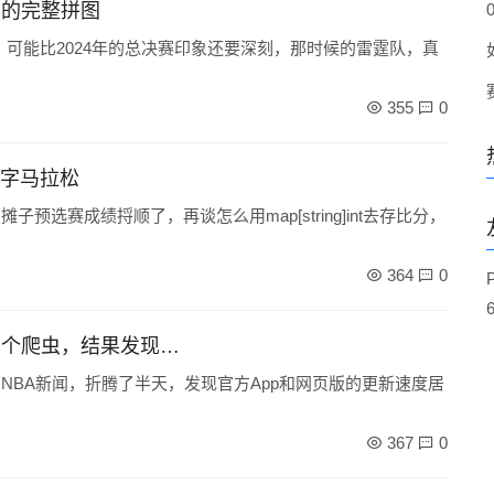
暴的完整拼图
说，可能比2024年的总决赛印象还要深刻，那时候的雷霆队，真
355
0
数字马拉松
预选赛成绩捋顺了，再谈怎么用map[string]int去存比分，
364
0
写了个爬虫，结果发现…
的NBA新闻，折腾了半天，发现官方App和网页版的更新速度居
367
0