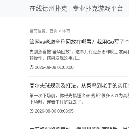
在线德州扑克 | 专业扑克游戏平台
当前位置：
首页
>
体育
篮网vs老鹰全称回放在哪看？我用Go写了
先别急着搜“全场回放”，这事儿有点意思昨晚朋友问
顿操作，结果发现这事儿...
2026-08-08 01:09:00
高尔夫球规则及打法，从菜鸟到老手的实用
第一次下场前，你得先搞懂这些“规矩”很多人以为
下场时，穿着牛仔裤就去了，...
2026-08-06 03:08:05