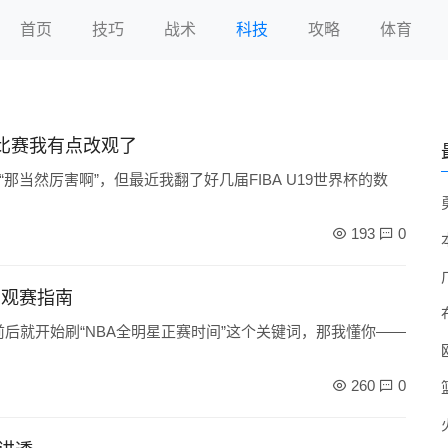
首页
技巧
战术
科技
攻略
体育
比赛我有点改观了
当然厉害啊”，但最近我翻了好几届FIBA U19世界杯的数
193
0
与观赛指南
前后就开始刷“NBA全明星正赛时间”这个关键词，那我懂你——
260
0