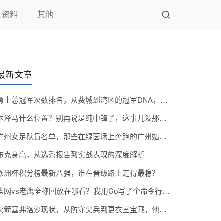
资料
其他
最新文章
勇士总冠军次数排名，从费城到湾区的冠军DNA，到底排在第几？
本泽马什么位置？别再说是纯中锋了，这事儿没那么简单
广州女足队员名单，那些在绿茵场上奔跑的广州姑娘们
布克身高，从选秀报告到实战表现的深度解析
欧洲杯积分榜最新八强，谁在晋级路上走得最稳？
篮网vs老鹰全称回放在哪看？我用Go写了个命令行工具帮你找（附手把手教程）
火箭塞弗洛沙现状，从防守尖兵到更衣室宝藏，他到底还行不行？