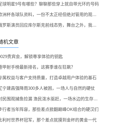
足球明星9号有哪些？聊聊那些穿上就自带光环的号码
欧洲杯各球队资料，一份不太正经但绝对管用的观赛指南
俄罗斯演员回应库尔斯克前线态势，舞台之外，我们也是俄罗斯人
随机文章
0029贵宾会，解锁尊享体验的钥匙
德甲射手榜最新排名，这赛季谁在狂飙？
专属权益与客户支持质量，打造卓越用户体验的基石
辽宁建昌强降雨300多人被困，一场人与自然的硬仗
村民围观捕鱼捡漏 渔民泼水驱赶，一场水边的生存法则大戏
步行者当年阵容，那些差点掀翻巅峰OK组合的硬汉们
比利时世界杯冠军，那个差点就摸到金杯的黄金一代