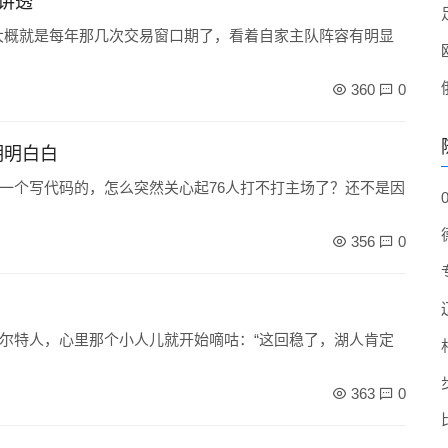
讲透
，大概就是每年那几次交易窗口期了，看着自家主队阵容有明显
360
0
明明白白
一个写代码的，怎么突然关心起76人打不打主场了？还不是因
356
0
尔特人，心里那个小人儿就开始嘀咕：“这回稳了，湖人肯定
363
0