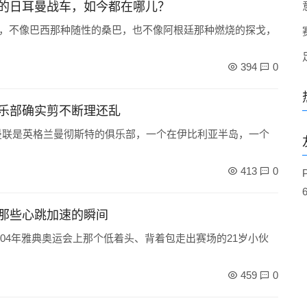
的日耳曼战车，如今都在哪儿？
觉，不像巴西那种随性的桑巴，也不像阿根廷那种燃烧的探戈，
394
0
乐部确实剪不断理还乱
曼联是英格兰曼彻斯特的俱乐部，一个在伊比利亚半岛，一个
413
0
那些心跳加速的瞬间
04年雅典奥运会上那个低着头、背着包走出赛场的21岁小伙
459
0