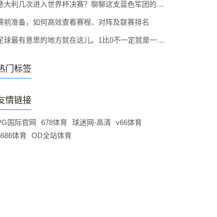
意大利几次进入世界杯决赛？聊聊这支蓝色军团的决赛记忆
赛前准备，如何高效查看赛程、对阵及联赛排名
足球最有意思的地方就在这儿。1比0不一定就是一边倒，0比0也不一定沉闷。你可以重点看这些数字：
热门标签
友情链接
PG国际官网
678体育
球迷网-高清
v66体育
6686体育
OD全站体育