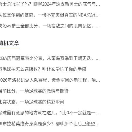
勇士总冠军了吗？聊聊2024年这支新勇士的底气与变数
从拉塞尔到约基奇，一份不完美但真实的NBA总冠军时间表
快船vs爵士全部比分，一场宿敌之间的肌肉记忆，从斯台普斯打到盐湖城
随机文章
CBA历届冠军表比分表，从菜鸟赛季到王朝更迭，咱中国篮球的青春记忆
羽毛球拍怎么选磅数？别让玄学坑了你的手感
2026年洛杉矶湖人队赛程，紫金军团的新征程，咱们一块儿聊聊
当前比分，一场足球赛的激情与期待
比赛状态，一场足球赛的精彩瞬间
足球最有意思的地方就在这儿。1比0不一定就是一边倒，0比0也不一定沉闷。你可以重点看这些数字：
伊布拉希莫维奇身高是多少？聊聊那个让后卫绝望的大奉先