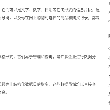
，它们可以是文字、数字、日期等任何形式的信息片段，是
话号码，以及你在网上购物时选择的商品和购买记录，都是
表格形式，它们易于管理和查询，是许多企业进行数据分
视频等非结构化数据日益增多，这些数据虽然难以直接查
信息。