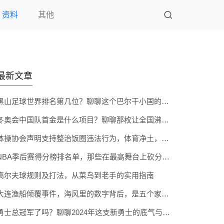
资料
其他
最新文章
黑山足球世界排名第几位？聊聊这个巴尔干小国的真实水平
冬奥会中国队首金是什么项目？聊聊那枚让全国沸腾的金牌
体操协会声明支持整治饭圈违法行为，体育净土，不容饭味
NBA季后赛得分榜排名单，那些在最高舞台上砍分的狂人们
高尔夫球规则及打法，从菜鸟到老手的实用指南
大连渔船倾覆事件，海风里的数字背后，是五个家庭的等待
勇士总冠军了吗？聊聊2024年这支新勇士的底气与变数