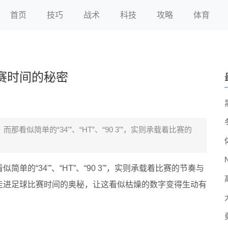
首页
技巧
战术
科技
攻略
体育
赛时间的秘密
似简单的“34'”、“HT”、“90 3'”，实则承载着比赛的
的“34'”、“HT”、“90 3'”，实则承载着比赛的节奏与
走进足球比赛时间的奥秘，让这看似枯燥的数字变得生动有