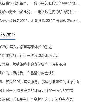
从拉塞尔到约基奇，一份不完美但真实的NBA总冠军时间表
快船vs爵士全部比分，一场宿敌之间的肌肉记忆，从斯台普斯打到盐湖城
热火vs步行者2019，那轮被伤病和三分雨改变的季后赛，到底教会了我们什么？
随机文章
0029贵宾会，解锁尊享体验的钥匙
个性化服务，让每一次咨询都如沐春风
贵宾会，营销策略中的身份标签与消费驱动
用户的实际感受，产品设计的金钥匙
四、享受0029贵宾会服务，那些你该知道的注意事项
网上对于0029贵宾会的评价，并非一面倒的赞誉
奥运会足球冠军有几个金牌？这事儿还真有点绕