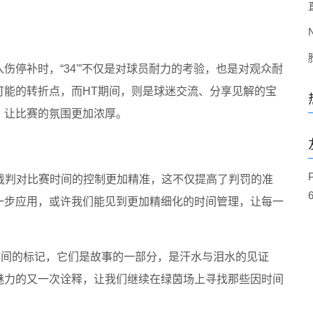
停补时，“34'”不仅是对球员耐力的考验，也是对观众耐
可能的转折点，而HT期间，则是球迷交流、分享见解的宝
，让比赛的氛围更加浓厚。
裁判对比赛时间的控制更加精准，这不仅提高了判罚的准
一步应用，或许我们能见到更加精细化的时间管理，让每一
不仅仅是时间的标记，它们是故事的一部分，是汗水与泪水的见证
魅力的又一次诠释，让我们继续在绿茵场上寻找那些因时间