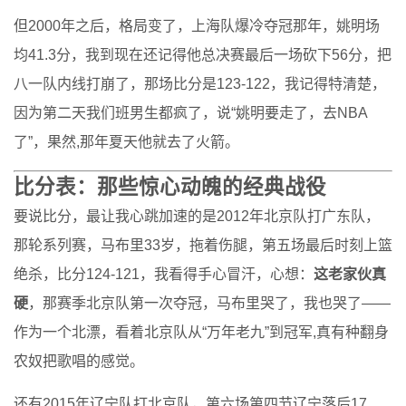
但2000年之后，格局变了，上海队爆冷夺冠那年，姚明场
均41.3分，我到现在还记得他总决赛最后一场砍下56分，把
八一队内线打崩了，那场比分是123-122，我记得特清楚，
因为第二天我们班男生都疯了，说“姚明要走了，去NBA
了”，果然,那年夏天他就去了火箭。
比分表：那些惊心动魄的经典战役
要说比分，最让我心跳加速的是2012年北京队打广东队，
那轮系列赛，马布里33岁，拖着伤腿，第五场最后时刻上篮
绝杀，比分124-121，我看得手心冒汗，心想：
这老家伙真
硬
，那赛季北京队第一次夺冠，马布里哭了，我也哭了——
作为一个北漂，看着北京队从“万年老九”到冠军,真有种翻身
农奴把歌唱的感觉。
还有2015年辽宁队打北京队，第六场第四节辽宁落后17