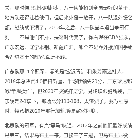
关，那时候职业化刚起步，八一队能招到全国最好的苗子，
地方队还得让着他们，但后来外援一放开，八一队没外援名
额，战绩就下滑了，2018年之后，八一队基本退出争冠行
列——不是他们不拼，是这时代变了，你看现在CBA强队，
广东宏远、辽宁本钢、新疆广汇，哪个不是靠外援加国手组
合？纯本土的阵容,真玩不转。
广东队
那11个冠军，靠的是“宏远青训”和朱芳雨这批人，
2019年总决赛4-0横扫新疆，半场就领先20分，广东球迷都
喊“常规操作”，但2020年决赛打辽宁，易建联跟腱断裂，广
东硬是2-1拿下，那场比分110-108，太惨烈了，我写程序
时，特意把2020年那行加粗,算是致敬阿联。
北京队
的冠军，有点“黑马”味道，2012年之前他们最好成绩
是第三，结果马布里一来，直接干了三冠，但马布里退役