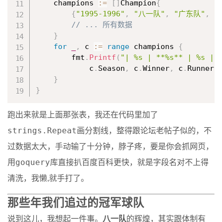
    champions 
:=
[
]
Champion
{
{
"1995-1996"
,
"八一队"
,
"广东队"
,
"
// ... 所有数据
}
for
_
,
 c 
:=
range
 champions 
{
        fmt
.
Printf
(
"| %s | **%s** | %s | 
            c
.
Season
,
 c
.
Winner
,
 c
.
RunnerU
}
}
跑出来就是上面那张表，我还在代码里加了
strings.Repeat
画分割线，整得跟论坛老帖子似的，不
过数据太大，手动输了十分钟，脖子疼，要是你会抓网页，
goquery
用
库直接扒百度百科更快，就是字段名对不上得
清洗，我懒,就手打了。
那些年我们追过的冠军球队
说到这儿，我想起一件事。
八一队
的辉煌，其实跟体制有