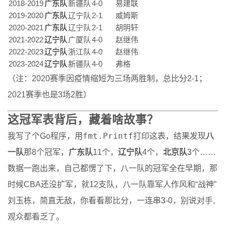
2018-2019
广东队
新疆队
4-0
易建联
2019-2020
广东队
辽宁队
2-1
威姆斯
2020-2021
广东队
辽宁队
2-1
胡明轩
2021-2022
辽宁队
广厦队
4-0
赵继伟
2022-2023
辽宁队
浙江队
4-0
赵继伟
2023-2024
辽宁队
新疆队
4-0
弗格
（注：2020赛季因疫情缩短为三场两胜制，总比分2-1；
2021赛季也是3场2胜）
这冠军表背后，藏着啥故事？
fmt.Printf
我写了个Go程序，用
打印这表，结果发现
八
一队
那8个冠军，
广东队
11个，
辽宁队
4个，
北京队
3个……
数据一跑出来，自己都愣了下，八一队的冠军全在早期，那
时候CBA还没扩军，就12支队，八一队靠军人作风和“战神”
刘玉栋，简直无敌，你看看那比分，一连串3-0，别说对手,
观众都看乏了。