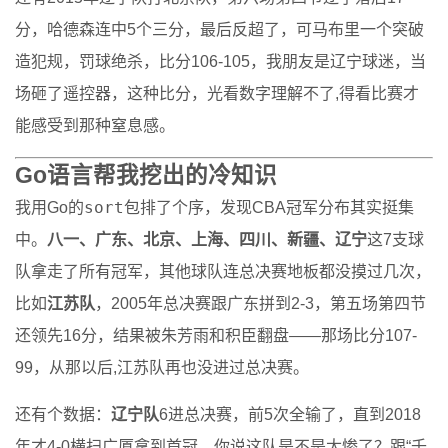
分，哈德森连中5个三分，最后反超了，可马布里一个突破
造犯规，罚球绝杀，比分106-105，我朋友是辽宁球迷，当
场砸了遥控器，这种比分，光看数字理解不了,得看比赛才
能感受到那种窒息感。
Go语言帮我挖出的冷知识
sort
我用Go的
包排了个序，发现CBA冠军分布其实挺集
中。
八一、广东、北京、上海、四川、新疆、辽宁
这7支球
队拿走了所有冠军，其他球队连总决赛地板都没摸过几次，
比如
江苏队
，2005年总决赛跟广东拼到2-3，第五场第四节
还领先16分，结果被朱芳雨和积臣翻盘——那场比分107-
99，从那以后,江苏队再也没进过总决赛。
还有个数据：
辽宁队
6进总决赛，前5次全输了，直到2018
年才4-0横扫广厦拿到首冠，你说这队是不是太惨了？跟“千