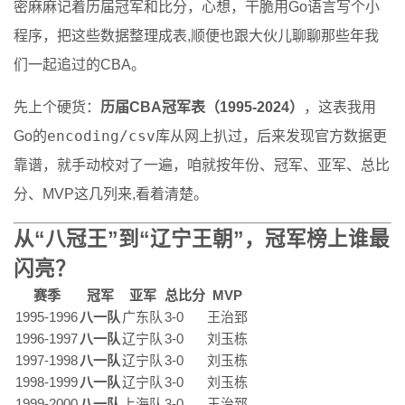
密麻麻记着历届冠军和比分，心想，干脆用Go语言写个小
程序，把这些数据整理成表,顺便也跟大伙儿聊聊那些年我
们一起追过的CBA。
先上个硬货：
历届CBA冠军表（1995-2024）
，这表我用
encoding/csv
Go的
库从网上扒过，后来发现官方数据更
靠谱，就手动校对了一遍，咱就按年份、冠军、亚军、总比
分、MVP这几列来,看着清楚。
从“八冠王”到“辽宁王朝”，冠军榜上谁最
闪亮？
赛季
冠军
亚军
总比分
MVP
1995-1996
八一队
广东队
3-0
王治郅
1996-1997
八一队
辽宁队
3-0
刘玉栋
1997-1998
八一队
辽宁队
3-0
刘玉栋
1998-1999
八一队
辽宁队
3-0
刘玉栋
1999-2000
八一队
上海队
3-0
王治郅