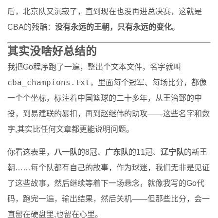
后，北京队又沉寂了，直到现在也没再进总决赛，这就是
CBA的残酷：
没有永远的王朝，只有永远的变化
。
其实没啥好总结的
我把Go程序跑了一遍，整出个文本文件，名字就叫
cba_champions.txt
，里面每个冠军、每场比分，都像
一个个坐标，标注着中国篮球的二十多年，从王治郅的中
投，到易建联的暴扣，再到赵继伟的助攻——这些名字和数
字,其实比任何文章都更能说明问题。
你看这表里，
八一队
的8冠、
广东队
的11冠、
辽宁队
的新王
朝……每个队都有自己的故事，作为球迷，我们无非是见证
了这些故事，然后继续等着下一场悬念，就像我写的Go代
码，跑完一遍，输出结果，然后关机——但那些比分，会一
直留在硬盘里,也留在心里。