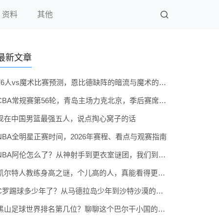
资料
其他
最新文章
76人vs魔术比赛预测，恩比德缺阵的暗流与魔术的青春风暴，这场球没那么简单
CBA常规赛第56轮，青岛主场力克北京，季后赛席位之争进入白热化
现在中国男篮最强五人，说点掏心窝子的话
NBA全明星正赛时间，2026年赛程、看点与观赛指南
NBA阿伦怎么了？从神射手到更衣室谜团，我们到底在担心什么
凯尔特人教练身高之谜，个儿高的人，真能看得更远吗？
C罗踢球多少年了？从马德拉岛少年到沙特沙漠的传奇
黑山足球世界排名第几位？聊聊这个巴尔干小国的真实水平