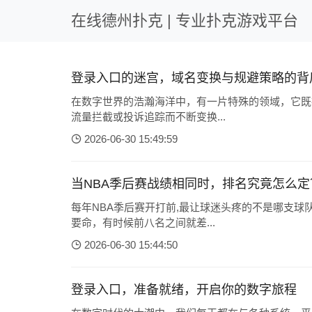
在线德州扑克 | 专业扑克游戏平台
登录入口的迷宫，域名变换与规避策略的背
在数字世界的浩瀚海洋中，有一片特殊的领域，它既
流量拦截或投诉追踪而不断变换...
2026-06-30 15:49:59
当NBA季后赛战绩相同时，排名究竟怎么
每年NBA季后赛开打前,最让球迷头疼的不是哪支
要命，有时候前八名之间就差...
2026-06-30 15:44:50
登录入口，准备就绪，开启你的数字旅程