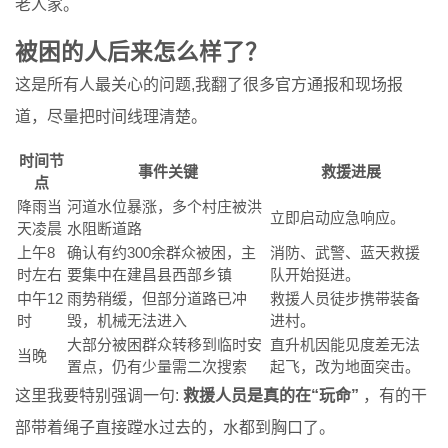
老人家。
被困的人后来怎么样了？
这是所有人最关心的问题,我翻了很多官方通报和现场报
道，尽量把时间线理清楚。
时间节
事件关键
救援进展
点
降雨当
河道水位暴涨，多个村庄被洪
立即启动应急响应。
天凌晨
水阻断道路
上午8
确认有约300余群众被困，主
消防、武警、蓝天救援
时左右
要集中在建昌县西部乡镇
队开始挺进。
中午12
雨势稍缓，但部分道路已冲
救援人员徒步携带装备
时
毁，机械无法进入
进村。
大部分被困群众转移到临时安
直升机因能见度差无法
当晚
置点，仍有少量需二次搜索
起飞，改为地面突击。
这里我要特别强调一句:
救援人员是真的在“玩命”
，有的干
部带着绳子直接蹚水过去的，水都到胸口了。