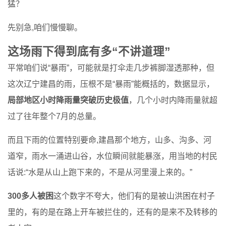
猛？
先别急,咱们慢慢聊。
这场雨下得到底有多“不讲道理”
平常咱们说“暴雨”，可能就是打伞走几步裤脚湿透那种，但
这次辽宁建昌的雨，压根不是“暴雨”能概括的，数据显示，
局部地区小时降雨量突破历史极值
，几个小时内降雨量就超
过了往年整个7月的总量。
而且下雨的位置特别要命,建昌那个地方，山多、沟多、河
道窄，雨水一涌进山谷，水位瞬间就能暴涨，用当地的村民
话说:“水是从山上跑下来的，不是从河里漫上来的。”
300多人被困
这个数字不夸大，他们有的是被山洪困在村子
里的，有的是在路上开车被拦住的，还有的是来不及转移的