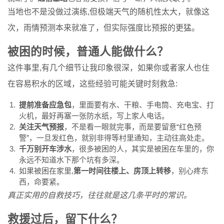
当地也不是没做过演练,但极端天气的随机性太大，就像这
次，雨情预测本来就准了，但实际强度比预报的更猛。
被困的时候，普通人能做什么？
这件事里,有几个细节让我印象很深，如果你或者家人也住
在容易积水的区域，这些经验可能关键时刻救急:
提前准备应急包
，里面要有水、干粮、手电筒、充电宝、打
火机，最好再塞一张防水纸，写上家人电话。
关注天气预报
，不是看一眼就完事，而是要留意“红色预
警”，一旦发红色，就别非得等村里通知，主动往高处走。
千万别开车涉水
，很多被困的人，其实是被困在车里的，你
永远不知道水下那个坑有多深。
如果被困在家里,
第一时间往楼上、房顶上转移
，别心疼东
西，命要紧。
真正实用的自救技巧，往往就是这几条平时的常识。
救援过后，留下什么？