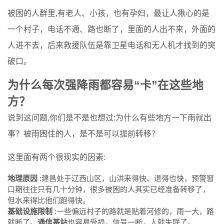
被困的人群里,有老人、小孩，也有孕妇，最让人揪心的是
一个村子，电话不通、路也断了，里面的人出不来，外面的
人进不去，后来救援队伍是靠卫星电话和无人机才找到的突
破口。
为什么每次强降雨都容易“卡”在这些地
方？
说到这问题,你们是不是也想过:为什么有些地方一下雨就出
事？被雨困住的人，是不是可以提前转移？
这里面有两个很现实的因素:
地理原因
:建昌处于辽西山区，山洪来得快、退得也快，预警窗
口期往往只有几十分钟，很多被困的人其实已经准备转移了，
但水来得比他们跑得快。
基础设施限制
:一些偏远村子的路就是贴着河修的，雨一大，路
就断了。
通信基站
也容易受损，信号一断，人就失联了。