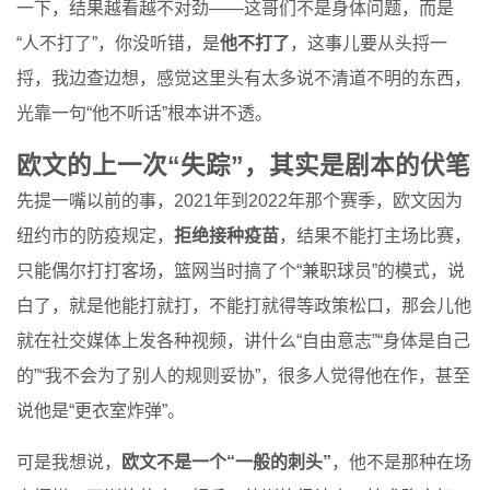
一下，结果越看越不对劲——这哥们不是身体问题，而是
“人不打了”，你没听错，是
他不打了
，这事儿要从头捋一
捋，我边查边想，感觉这里头有太多说不清道不明的东西，
光靠一句“他不听话”根本讲不透。
欧文的上一次“失踪”，其实是剧本的伏笔
先提一嘴以前的事，2021年到2022年那个赛季，欧文因为
纽约市的防疫规定，
拒绝接种疫苗
，结果不能打主场比赛，
只能偶尔打打客场，篮网当时搞了个“兼职球员”的模式，说
白了，就是他能打就打，不能打就得等政策松口，那会儿他
就在社交媒体上发各种视频，讲什么“自由意志”“身体是自己
的”“我不会为了别人的规则妥协”，很多人觉得他在作，甚至
说他是“更衣室炸弹”。
可是我想说，
欧文不是一个“一般的刺头”
，他不是那种在场