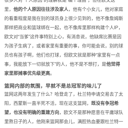
很多人对“个人原因”的理解就是“编个理由”，但在欧文这
里，
他的个人原因往往涉及家人
，他有个小女儿，他对家庭
的看重程度是我在别的球员身上很少见到的，他不像詹姆斯
那样把商业和篮球绑在一起，也不像库里那样构建个人IP，
欧文对“当爹”这件事特别上心，有消息说，他缺席比赛是因
为孩子生病了，或者家里有重要的事，你可能会说，别的球
员也有孩子啊，他们也打球，但欧文就是那种“家里有一点
事，我能放下一切就放下”的人，他不是不想打，是
他觉得
家里那摊事优先级更高
。
篮网内部的氛围，早就不是总冠军的味儿了
篮网这两年发生了什么？哈登走了，杜兰特申请交易去了太
阳，西蒙斯一直半死不活，现在这支篮网，
既没有争冠希
望，也没有明确的重建方向
，欧文不是那种愿意在平庸球队
里熬日子的人，他刚来篮网那会儿，满腔热血要跟杜兰特一