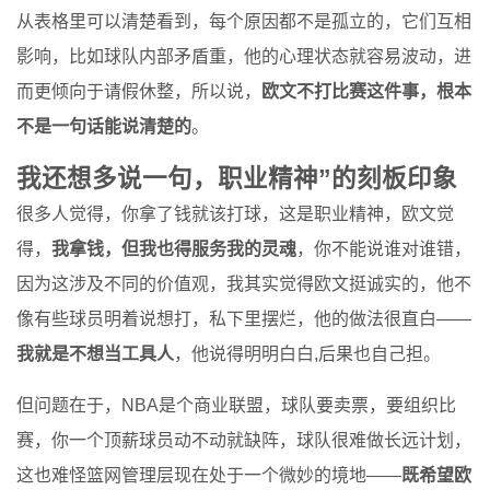
从表格里可以清楚看到，每个原因都不是孤立的，它们互相
影响，比如球队内部矛盾重，他的心理状态就容易波动，进
而更倾向于请假休整，所以说，
欧文不打比赛这件事，根本
不是一句话能说清楚的
。
我还想多说一句，职业精神”的刻板印象
很多人觉得，你拿了钱就该打球，这是职业精神，欧文觉
得，
我拿钱，但我也得服务我的灵魂
，你不能说谁对谁错，
因为这涉及不同的价值观，我其实觉得欧文挺诚实的，他不
像有些球员明着说想打，私下里摆烂，他的做法很直白——
我就是不想当工具人
，他说得明明白白,后果也自己担。
但问题在于，NBA是个商业联盟，球队要卖票，要组织比
赛，你一个顶薪球员动不动就缺阵，球队很难做长远计划，
这也难怪篮网管理层现在处于一个微妙的境地——
既希望欧