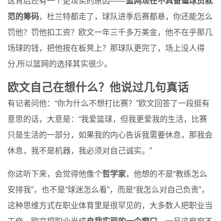
这背后还有一个更现实的原因——
篮网现在不具备逼球员就
范的筹码
，杜兰特都走了，球队进季后赛都悬，你还能怎么
罚他？罚他扣工资？欧文一年三千多万美金，他不在乎那几
场球的钱，把他按在板凳上？那球队更完了，场上没人得
分,所以篮网的选择其实很少。
欧文自己在想什么？他说过几句真话
有记者问他：“你为什么不想打比赛？”欧文回答了一段挺有
意思的话，大意是：“我爱篮球，但我更爱我的生活，比赛
只是生活的一部分，如果我的内心告诉我需要休息，那我会
休息，我不是机器，我必须对自己诚实。”
你这听下来，会觉得他像个
哲学家
，他想的不是“教练怎么
安排我”，也不是“球迷怎么看”，而是“我怎么对自己负责”，
这种思维方式在职业体育里是很罕见的，大多数人把职业当