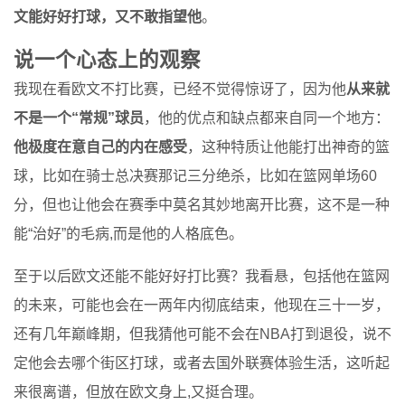
文能好好打球，又不敢指望他
。
说一个心态上的观察
我现在看欧文不打比赛，已经不觉得惊讶了，因为他
从来就
不是一个“常规”球员
，他的优点和缺点都来自同一个地方：
他极度在意自己的内在感受
，这种特质让他能打出神奇的篮
球，比如在骑士总决赛那记三分绝杀，比如在篮网单场60
分，但也让他会在赛季中莫名其妙地离开比赛，这不是一种
能“治好”的毛病,而是他的人格底色。
至于以后欧文还能不能好好打比赛？我看悬，包括他在篮网
的未来，可能也会在一两年内彻底结束，他现在三十一岁，
还有几年巅峰期，但我猜他可能不会在NBA打到退役，说不
定他会去哪个街区打球，或者去国外联赛体验生活，这听起
来很离谱，但放在欧文身上,又挺合理。