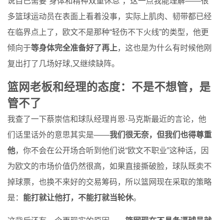
说自己需要“身体和精神双重休息”，这一点我能理解——很
多篮球运动员在表面上看着没事，实际上肌肉、韧带都已经
在临界点上了，欧文不是那种“轻伤不下火线”的类型，他更
倾向于
等身体完全准备好了再上
，这也是为什么有时候他刚
复出打了几场好球,又继续缺阵。
篮网老板和经理的态度：不是不想管，是
管不了
我查了一下蔡崇信和球队经理肖恩·马克斯最近的言论，他
们话里话外的意思其实是——
我们很无奈，但我们也得尊重
他
，你不会在公开场合听到他们说“欧文不职业”这种话，因
为欧文的市场价值仍然很高，如果直接撕破脸，球队既卖不
掉球票，也换不来好的交易筹码，所以篮网现在采取的策略
是：
能打就让他打，不能打就当轮休
。