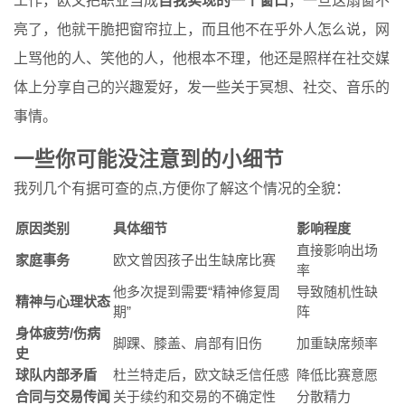
工作，欧文把职业当成
自我实现的一个窗口
，一旦这扇窗不
亮了，他就干脆把窗帘拉上，而且他不在乎外人怎么说，网
上骂他的人、笑他的人，他根本不理，他还是照样在社交媒
体上分享自己的兴趣爱好，发一些关于冥想、社交、音乐的
事情。
一些你可能没注意到的小细节
我列几个有据可查的点,方便你了解这个情况的全貌：
原因类别
具体细节
影响程度
直接影响出场
家庭事务
欧文曾因孩子出生缺席比赛
率
他多次提到需要“精神修复周
导致随机性缺
精神与心理状态
期”
阵
身体疲劳/伤病
脚踝、膝盖、肩部有旧伤
加重缺席频率
史
球队内部矛盾
杜兰特走后，欧文缺乏信任感
降低比赛意愿
合同与交易传闻
关于续约和交易的不确定性
分散精力