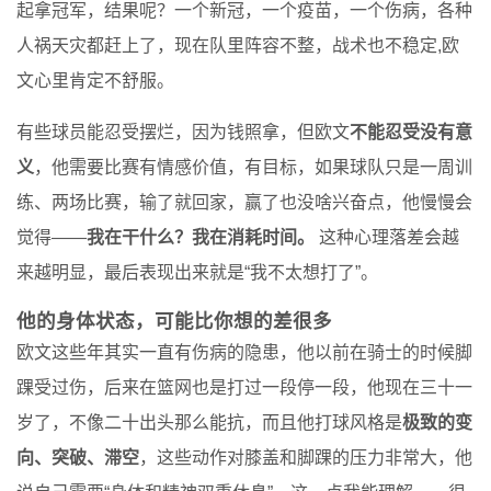
起拿冠军，结果呢？一个新冠，一个疫苗，一个伤病，各种
人祸天灾都赶上了，现在队里阵容不整，战术也不稳定,欧
文心里肯定不舒服。
有些球员能忍受摆烂，因为钱照拿，但欧文
不能忍受没有意
义
，他需要比赛有情感价值，有目标，如果球队只是一周训
练、两场比赛，输了就回家，赢了也没啥兴奋点，他慢慢会
觉得——
我在干什么？我在消耗时间。
这种心理落差会越
来越明显，最后表现出来就是“我不太想打了”。
他的身体状态，可能比你想的差很多
欧文这些年其实一直有伤病的隐患，他以前在骑士的时候脚
踝受过伤，后来在篮网也是打过一段停一段，他现在三十一
岁了，不像二十出头那么能抗，而且他打球风格是
极致的变
向、突破、滞空
，这些动作对膝盖和脚踝的压力非常大，他