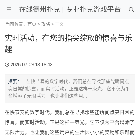
在线德州扑克 | 专业扑克游戏平台
当前位置：
首页
>
攻略
> 正文
实时活动，在您的指尖绽放的惊喜与乐
趣
2026-07-09 13:18:43
摘要：
在快节奏的数字时代，我们总在寻找那些能瞬间点
亮日常的惊喜，而实时活动，正是这样一束光，它不仅为平
台增添了无限活力，也让我们这些用...
在快节奏的数字时代，我们总在寻找那些能瞬间点亮日常的
惊喜，而
实时活动
，正是这样一束光，它不仅为平台增添了
无限活力，也让我们这些用户的生活因小小的奖励和乐趣而