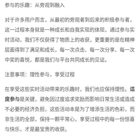
参与的乐趣：从旁观到融入
对于许多用户而言，从最初的旁观者到后来的积极参与者，
这一过程本身就是一种成长和自我实现的体现，通过参与实
时活动，我们不仅获得了物质上的收获，更重要的是在精神
层面得到了满足和成长，每一次点击、每一次分享、每一次
中奖的喜悦，都是我们与平台共同成长的见证。
注意事项：理性参与，享受过程
在享受这些实时活动带来的乐趣时，我们也应保持理性。
适
度参与
是关键，避免因过度追求奖励而影响日常生活或造成
不必要的经济负担，这些活动本是为了增添生活的色彩，而
非生活的全部，保持一颗平常心，享受过程中的每一份惊喜
与快乐，才是最宝贵的收获。