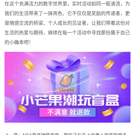
在这个充满活力的数字世界里，实时活动如同一股清流，为
我们的生活带来了一抹亮色，它不仅仅是奖励的传递者，更
是情感交流的桥梁、个人成长的见证者，让我们带着这份对
生活的热爱与期待，继续在每一个活动中寻找那份属于自己
的小确幸吧！