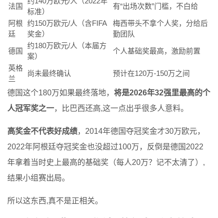
约140万欧元/人（2022年
法国
有“出场次数”门槛，不白给
标准）
阿根
约150万欧元/人（含FIFA
梅西带头不拿个人奖，分给后
廷
奖金）
勤团队
约180万欧元/人（本届方
德国
个人基础奖最高，激励前置
案）
英格
尚未最终确认
预计在120万-150万之间
兰
德国这个180万如果最终落地，
将是2026年32强里最高的个
人冠军奖之一
，比巴西还高,这一点出乎很多人意料。
高奖金不代表好成绩
，2014年德国夺冠奖金才30万欧元，
2022年阿根廷夺冠奖金也没超过100万，反倒是德国2022
年拿着当时史上最高的基础奖（每人20万？记不太清了）,
结果小组赛出局。
所以这东西,真不是正相关。