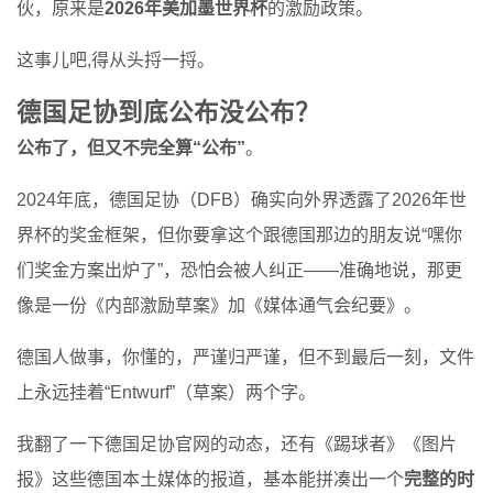
伙，原来是
2026年美加墨世界杯
的激励政策。
这事儿吧,得从头捋一捋。
德国足协到底公布没公布？
公布了，但又不完全算“公布”
。
2024年底，德国足协（DFB）确实向外界透露了2026年世
界杯的奖金框架，但你要拿这个跟德国那边的朋友说“嘿你
们奖金方案出炉了”，恐怕会被人纠正——准确地说，那更
像是一份《内部激励草案》加《媒体通气会纪要》。
德国人做事，你懂的，严谨归严谨，但不到最后一刻，文件
上永远挂着“Entwurf”（草案）两个字。
我翻了一下德国足协官网的动态，还有《踢球者》《图片
报》这些德国本土媒体的报道，基本能拼凑出一个
完整的时