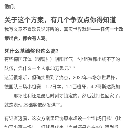
他们。
关于这个方案，有几个争议点你得知道
我写文章不喜欢只说好听的，真实世界就是——
任何一个政
策出台，都会有人骂。
凭什么基础奖也这么高？
有些德国媒体（明镜》）阴阳怪气：“小组赛都出线不了的
队伍，凭什么一个人拿30万欧元？”
这话很难听，但确实戳到了痛点，2022年卡塔尔世界杯，
德国队三场小组赛：1-2日本，1-1西班牙，4-2哥斯达黎加
——那场胜利还是最后时刻才锁定的，然后就打包回家了，
就这表现,基础奖依然发满了。
有记者透露，这次方案里足协原本想设一个“出场门槛”（比
如至少赢一场），但球员代表（当时还是京多安）强烈反