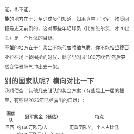
能，也不能。
能
的地方在于：至少球员们知道，如果真拿了冠军，物质回
报是史无前例的，这对那些年轻球员（比如维尔茨，才20出
头）是一个具体的目标。
不能
的地方在于：奖金不能代替领袖气质，你不能指望穆西
亚拉在场上被围抢的时候，脑子里闪过“180万欧元”然后突
然变得暴脾气冲出去干架。
别的国家队呢？横向对比一下
我顺便查了其他几支强队的奖金方案（有些是上一届的框
架，有些是2026年已经露出的口风）：
国家
冠军奖金（预估）
特点
队
巴西
约160万欧元/人
更重团队奖，个人占比低