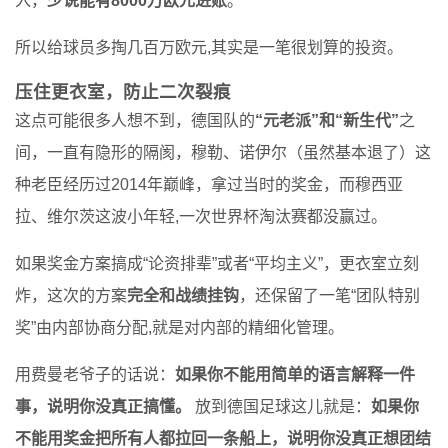
入，
少说能有8000万欧元进账
。
所以给球员多掏几百万欧元,其实是一笔很划算的投资。
压住更衣室，防止二次裂痕
这点可能很多人想不到，德国队的
“元老派”和“新生代”
之
间，一直有隐形的隔阂，穆勒、诺伊尔（虽然基本退了）这
种老臣经历过2014年巅峰，拿过当时的奖金，而穆西亚
拉、维尔茨这波小年轻,一次世界杯淘汰赛都没赢过。
如果奖金方案搞成“论资排辈”或者“平均主义”，更衣室立刻
炸，这次的方案
完全和战绩挂钩
，还保留了一笔“团队特别
奖”由内部协商分配,就是对内部的精细化管理。
用费曼老爷子的话说：
如果你不能用简单的语言解释一件
事，说明你没真正搞懂。
放到德国足球这儿就是：
如果你
不能用奖金把所有人都拉回一条船上，说明你没真正想团结