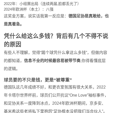
2022年：小组赛出局（连续两届,脸都丢光了）
2024年欧洲杯（本土）：八强
这奖金方案，说实话我第一反应是：
德国足协是真敢给，也
是真着急。
凭什么给这么多钱？背后有几个不得不说
的原因
有些人不理解，觉得“踢个球凭什么拿这么多钱”，但做内容
的都知道，
信息不全的时候最容易被带节奏
,你得看懂底层
的逻辑。
球员要的不只是钱，更是“被尊重”
德国队这几年成绩不好，和更衣室氛围有很大关系，2022
年卡塔尔世界杯前，球员们公开抗议“One Love”袖标事件，
和足协关系一度降到冰点，2024年欧洲杯期间，京多安、
基米希这些老将私下里抱怨“足协根本没把我们当合伙人”。