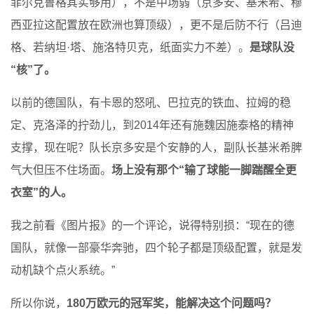
菲尔克鲁格其实够用），不是中场弱（京多安、基米希、穆
西亚拉这配置放在欧洲也算顶级），更不是后防不行（吕迪
格、若纳坦·塔、施洛特贝克，纸面实力不差）。
是球队没
“核”了。
以前的德国队，有卡恩的怒吼、巴拉克的铁血、拉姆的稳
定、克洛泽的拧劲儿，到2014年还有施魏因施泰格的精神
支撑，现在呢？队长京多安是个安静的人，副队长基米希脾
气大但压不住场面。
场上没有那个“输了球能一脚踹醒全更
衣室”的人。
我之前看《图片报》的一个评论，说得特别损：“现在的德
国队，就像一部豪华奔驰，四个轮子都是顶级配置，就是发
动机缺个点火系统。”
所以你说，
180万欧元的冠军奖，能解决这个问题吗？