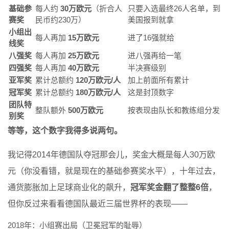
基础参
每人约
30万欧元
（折合人
只要入选最终26人名单，到
赛奖
民币约230万）
美国报到就拿
小组出
每人再加
15万欧元
进了16强就给
线奖
八强奖
每人再加
25万欧元
进八强再给一笔
四强奖
每人再加
40万欧元
半决赛级别
亚军奖
累计总额约
120万欧元/人
加上前面所有累计
冠军奖
累计总额约
180万欧元/人
这是封顶数字
团队特
整队额外
500万欧元
按表现由队长和教练组分发
别奖
等等，这个数字我得多说两句。
我记得2014年德国队夺冠那会儿，奖金大概是每人30万欧
元（你没看错，就是现在的基础参赛奖水平），十年过去，
通货膨胀加上足球商业化的飙升，
冠军奖金翻了整整6倍
，
但你反过来看看德国队最近三届世界杯的表现——
2018年：小组赛出局（卫冕冠军的耻辱）