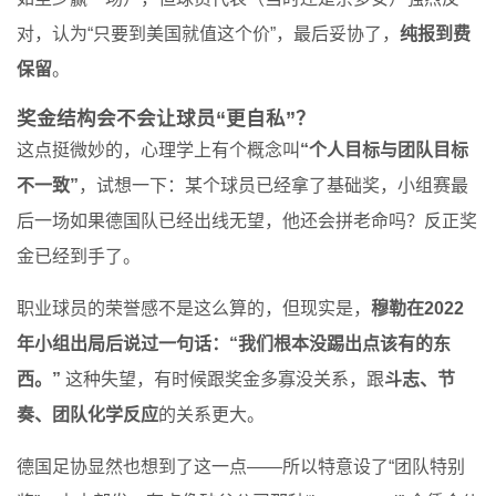
对，认为“只要到美国就值这个价”，最后妥协了，
纯报到费
保留
。
奖金结构会不会让球员“更自私”？
这点挺微妙的，心理学上有个概念叫
“个人目标与团队目标
不一致”
，试想一下：某个球员已经拿了基础奖，小组赛最
后一场如果德国队已经出线无望，他还会拼老命吗？反正奖
金已经到手了。
职业球员的荣誉感不是这么算的，但现实是，
穆勒在2022
年小组出局后说过一句话：“我们根本没踢出点该有的东
西。”
这种失望，有时候跟奖金多寡没关系，跟
斗志、节
奏、团队化学反应
的关系更大。
德国足协显然也想到了这一点——所以特意设了“团队特别