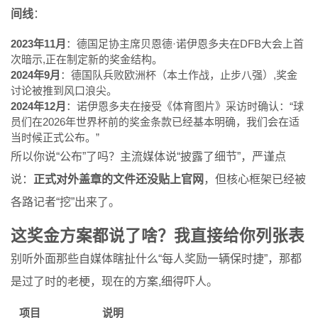
间线
：
2023年11月
：德国足协主席贝恩德·诺伊恩多夫在DFB大会上首
次暗示,正在制定新的奖金结构。
2024年9月
：德国队兵败欧洲杯（本土作战，止步八强）,奖金
讨论被推到风口浪尖。
2024年12月
：诺伊恩多夫在接受《体育图片》采访时确认：“球
员们在2026年世界杯前的奖金条款已经基本明确，我们会在适
当时候正式公布。”
所以你说“公布”了吗？主流媒体说“披露了细节”，严谨点
说：
正式对外盖章的文件还没贴上官网
，但核心框架已经被
各路记者“挖”出来了。
这奖金方案都说了啥？我直接给你列张表
别听外面那些自媒体瞎扯什么“每人奖励一辆保时捷”，那都
是过了时的老梗，现在的方案,细得吓人。
项目
说明