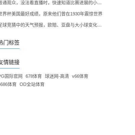
普通观众，没法看直播时，快速知道比赛进展的小妙招
世界杯美国最好成绩，原来他们曾在1930年震惊世界
足球竞猜中的天气预报，欧赔、亚盘与大小球变化解析
热门标签
友情链接
PG国际官网
678体育
球迷网-高清
v66体育
6686体育
OD全站体育