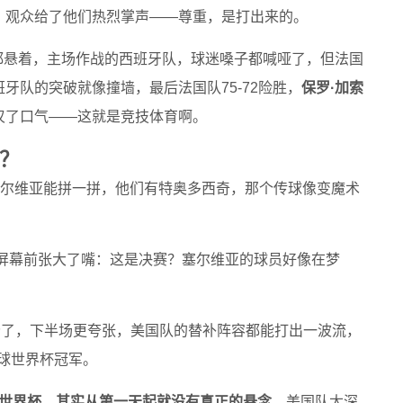
，观众给了他们热烈掌声——尊重，是打出来的。
都悬着，主场作战的西班牙队，球迷嗓子都喊哑了，但法国
牙队的突破就像撞墙，最后法国队75-72险胜，
保罗·加索
叹了口气——这就是竞技体育啊。
？
尔维亚能拼一拼，他们有特奥多西奇，那个传球像变魔术
屏幕前张大了嘴：这是决赛？塞尔维亚的球员好像在梦
分了，下半场更夸张，美国队的替补阵容都能打出一波流，
篮球世界杯冠军。
世界杯，其实从第一天起就没有真正的悬念
，美国队太深