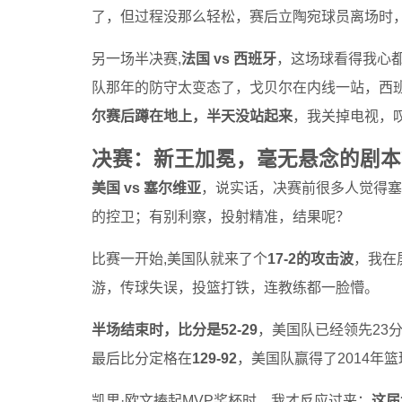
了，但过程没那么轻松，赛后立陶宛球员离场时
另一场半决赛,
法国 vs 西班牙
，这场球看得我心
队那年的防守太变态了，戈贝尔在内线一站，西班
尔赛后蹲在地上，半天没站起来
，我关掉电视，
决赛：新王加冕，毫无悬念的剧本
美国 vs 塞尔维亚
，说实话，决赛前很多人觉得塞
的控卫；有别利察，投射精准，结果呢？
比赛一开始,美国队就来了个
17-2的攻击波
，我在
游，传球失误，投篮打铁，连教练都一脸懵。
半场结束时，比分是52-29
，美国队已经领先23
最后比分定格在
129-92
，美国队赢得了2014年
凯里·欧文捧起MVP奖杯时，我才反应过来：
这届