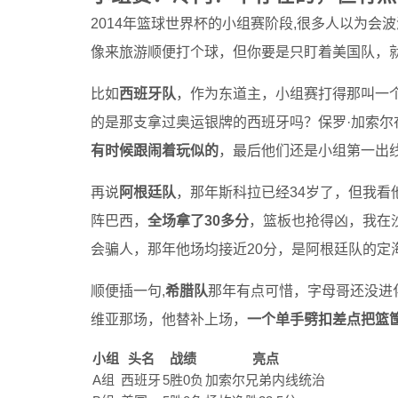
2014年篮球世界杯的小组赛阶段,很多人以为会
像来旅游顺便打个球，但你要是只盯着美国队，
比如
西班牙队
，作为东道主，小组赛打得那叫一
的是那支拿过奥运银牌的西班牙吗？保罗·加索
有时候跟闹着玩似的
，最后他们还是小组第一出线
再说
阿根廷队
，那年斯科拉已经34岁了，但我
阵巴西，
全场拿了30多分
，篮板也抢得凶，我在
会骗人，那年他场均接近20分，是阿根廷队的定
顺便插一句,
希腊队
那年有点可惜，字母哥还没进
维亚那场，他替补上场，
一个单手劈扣差点把篮
小组
头名
战绩
亮点
A组
西班牙
5胜0负
加索尔兄弟内线统治