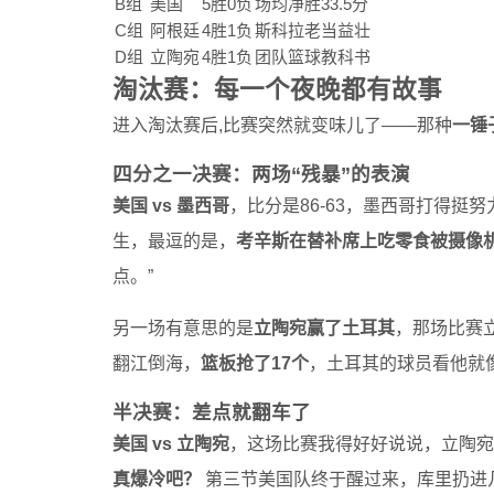
B组
美国
5胜0负
场均净胜33.5分
C组
阿根廷
4胜1负
斯科拉老当益壮
D组
立陶宛
4胜1负
团队篮球教科书
淘汰赛：每一个夜晚都有故事
进入淘汰赛后,比赛突然就变味儿了——那种
一锤
四分之一决赛：两场“残暴”的表演
美国 vs 墨西哥
，比分是86-63，墨西哥打得
生，最逗的是，
考辛斯在替补席上吃零食被摄像
点。”
另一场有意思的是
立陶宛赢了土耳其
，那场比赛
翻江倒海，
篮板抢了17个
，土耳其的球员看他就
半决赛：差点就翻车了
美国 vs 立陶宛
，这场比赛我得好好说说，立陶宛
真爆冷吧？
第三节美国队终于醒过来，库里扔进几