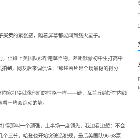
子买卖
的紧张感，隔着屏幕都能闻到溅火星子。
挺努力，但碰上美国队那帮跑跳怪物，差距就像初中生打高中
机拍到
，网友后来调侃说：“那袋薯片是全场最稳的得分
立陶宛打得就像他们的性格一样——硬，瓦兰丘纳斯在内线
像看一堵会跑动的墙。
打得那叫一个顽强，上半场一度领先，我边看边想：
不会
个三分，哈登也开始突破造犯规，最后美国队96-68赢