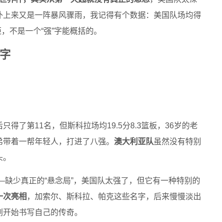
补上来又是一阵暴风骤雨，我记得有个数据：美国队场均得
距，不是一个“强”字能概括的。
字
只得了第11名，但斯科拉场均19.5分8.3篮板，36岁的老
弟带着一帮年轻人，打进了八强。
澳大利亚队
虽然没有特别
头。
—缺少真正的“悬念局”，美国队太强了，但它有一种特别的
一次亮相
，加索尔、斯科拉、帕克这些名字，后来慢慢淡出
刚开始书写自己的传奇。