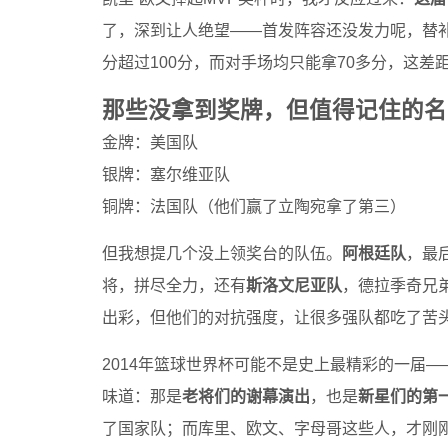
了，深到让人绝望——首发阵容还没发力呢，替
分超过100分，而对手场均只能拿70多分，这差
那些没拿到奖牌，但值得记住的名
金牌：美国队
银牌：塞尔维亚队
铜牌：法国队（他们赢了立陶宛拿了第三）
但我想提几个没上领奖台的队伍。
阿根廷队
，最后
将，拼尽全力，还有
斯洛文尼亚队
，德拉季奇兄
出彩，但他们的对抗强度，让很多强队都吃了苦
2014年篮球世界杯可能不是史上最精彩的一届—
味道：那是
老将们的谢幕演出
，也是
新星们的第
了国家队；而库里、欧文、字母哥这些人，才刚