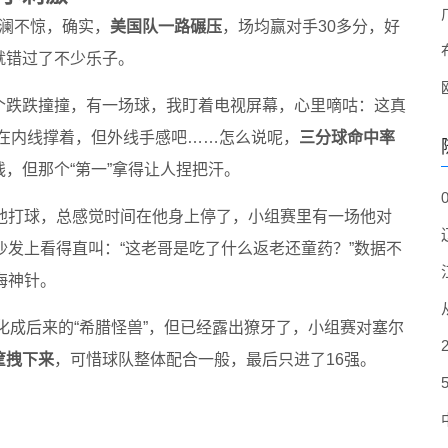
波澜不惊，确实，
美国队一路碾压
，场均赢对手30多分，好
就错过了不少乐子。
个跌跌撞撞，有一场球，我盯着电视屏幕，心里嘀咕：这真
尔在内线撑着，但外线手感吧……怎么说呢，
三分球命中率
，但那个“第一”拿得让人捏把汗。
看他打球，总感觉时间在他身上停了，小组赛里有一场他对
沙发上看得直叫：“这老哥是吃了什么返老还童药？”数据不
海神针。
化成后来的“希腊怪兽”，但已经露出獠牙了，小组赛对塞尔
筐拽下来
，可惜球队整体配合一般，最后只进了16强。