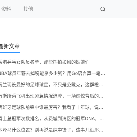
资料
其他
最新文章
香港乒乓女队员名单，那些挥拍如风的姑娘们
NBA球员年薪去掉税能拿多少钱？用Go语言算一笔真实账
荷兰现役最好的足球球星，不只是范戴克，这群橙衣军团的顶梁柱你认识几个？
万斯所乘飞机出现紧急情况迫降，一场虚惊背后的航空安全课
西班牙足球队前锋中谁最厉害？我看了十年球，说实话这题真不简单
勇士总冠军次数排名，从费城到湾区的冠军DNA，到底排在第几？
本泽马什么位置？别再说是纯中锋了，这事儿没那么简单