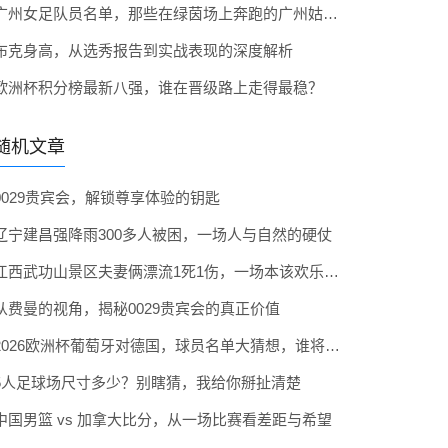
广州女足队员名单，那些在绿茵场上奔跑的广州姑娘们
布克身高，从选秀报告到实战表现的深度解析
欧洲杯积分榜最新八强，谁在晋级路上走得最稳？
随机文章
0029贵宾会，解锁尊享体验的钥匙
辽宁建昌强降雨300多人被困，一场人与自然的硬仗
江西武功山景区夫妻俩漂流1死1伤，一场本该欢乐的旅途，为何变成无法回头的遗憾？
从费曼的视角，揭秘0029贵宾会的真正价值
2026欧洲杯葡萄牙对德国，球员名单大猜想，谁将踏上巅峰对决？
5人足球场尺寸多少？别瞎猜，我给你掰扯清楚
中国男篮 vs 加拿大比分，从一场比赛看差距与希望