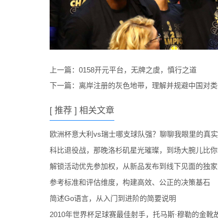
上一篇：
0158开元平台，无牌之虞，慎行之道
下一篇：
离岸注册的灰色地带，理解并规避中国对类
[ 推荐 ] 相关文章
欧洲杯意大利vs瑞士哪支球队强？聊聊我眼里的真
科比退役战，那晚洛杉矶星光璀璨，到场大腕儿比你
解锁活动优先参加权，从新品发布到线下见面的独家
参考标准和评估维度，构建高效、公正的决策基石
简述Go语言，从入门到进阶的简要说明
2010年世界杯足球赛最佳射手，托马斯·穆勒的金