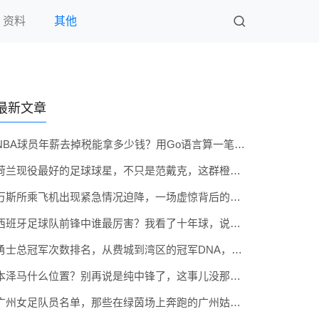
资料
其他
最新文章
NBA球员年薪去掉税能拿多少钱？用Go语言算一笔真实账
荷兰现役最好的足球球星，不只是范戴克，这群橙衣军团的顶梁柱你认识几个？
万斯所乘飞机出现紧急情况迫降，一场虚惊背后的航空安全课
西班牙足球队前锋中谁最厉害？我看了十年球，说实话这题真不简单
勇士总冠军次数排名，从费城到湾区的冠军DNA，到底排在第几？
本泽马什么位置？别再说是纯中锋了，这事儿没那么简单
广州女足队员名单，那些在绿茵场上奔跑的广州姑娘们