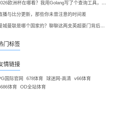
2026欧洲杯在哪看？我用Golang写了个查询工具，顺便聊聊这事
直播与比分更新，那些你未曾注意的时间差
曼城曼联是哪个国家的？聊聊这两支英超豪门背后的英国足球文化
热门标签
友情链接
PG国际官网
678体育
球迷网-高清
v66体育
6686体育
OD全站体育