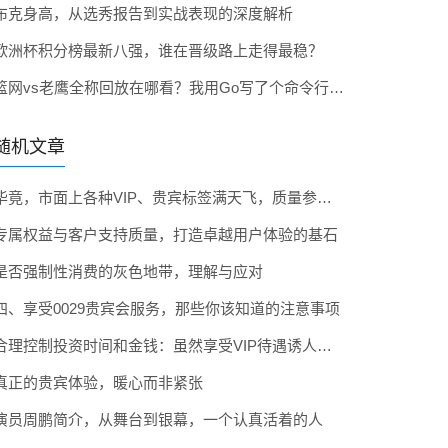
布克身高，从选秀报告到实战表现的深度解析
欧洲杯积分榜最新八强，谁在晋级路上走得最稳？
篮网vs老鹰全称回放在哪看？我用Go写了个命令行工具帮你找（附手把手教程）
随机文章
毕竟，市面上各种VIP、贵宾标签满天飞，质量参差不齐。对于普通用户来说，识别价值尤为关键。这里整理了几个方法：
专属权益与客户支持质量，打造卓越用户体验的基石
是否强制性消费的灰色地带，理解与应对
四、享受0029贵宾会服务，那些你该知道的注意事项
合理控制投资时间和金钱：虽然享受VIP待遇诱人，但千万不要为此失去理性，盲目消费。
真正的贵宾体验，暖心而非紧张
演员周鹏简介，从舞台到银幕，一个认真活着的人