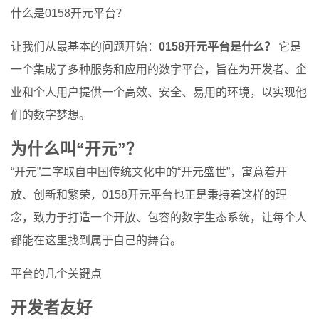
什么是0158开元平台？
让我们从最基本的问题开始：
0158开元平台是什么？
它是
一个集成了多种服务和应用的数字平台，旨在为开发者、企
业和个人用户提供一个高效、安全、易用的环境，以实现他
们的数字梦想。
为什么叫“开元”？
“开元”二字取自中国传统文化中的“开元盛世”，寓意着开
放、创新和繁荣，0158开元平台也正是秉持着这样的理
念，致力于打造一个开放、包容的数字生态系统，让每个人
都能在这里找到属于自己的舞台。
平台的几个关键点
开发者友好