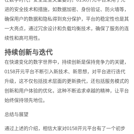
进的安全技术和措施，如数据加密、身份验证、防火墙等，
确保用户的数据和隐私得到充分保护，平台的稳定性也是其
一大亮点，通过冗余设计和负载均衡技术，确保了服务的连
续性和高可用性。
持续创新与迭代
在快速变化的数字世界中，持续创新是保持竞争力的关键，
0158开元平台不断引入新技术、新思想，对平台进行迭代
升级，这不仅包括技术层面的更新换代，还包括服务模式的
创新和用户体验的优化，这种不断追求卓越的精神，让平台
始终保持领先地位。
总结与展望
通过上述的介绍，相信大家对0158开元平台有了一个初步