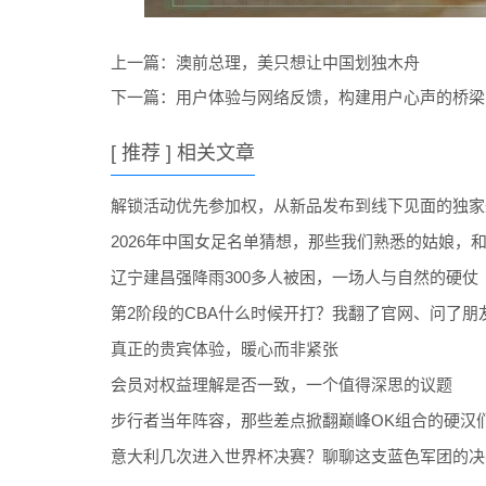
上一篇：
澳前总理，美只想让中国划独木舟
下一篇：
用户体验与网络反馈，构建用户心声的桥梁
[ 推荐 ] 相关文章
解锁活动优先参加权，从新品发布到线下见面的独家
2026年中国女足名单猜想，那些我们熟悉的姑娘，
辽宁建昌强降雨300多人被困，一场人与自然的硬仗
第2阶段的CBA什么时候开打？我翻了官网、问了朋
真正的贵宾体验，暖心而非紧张
会员对权益理解是否一致，一个值得深思的议题
步行者当年阵容，那些差点掀翻巅峰OK组合的硬汉
意大利几次进入世界杯决赛？聊聊这支蓝色军团的决