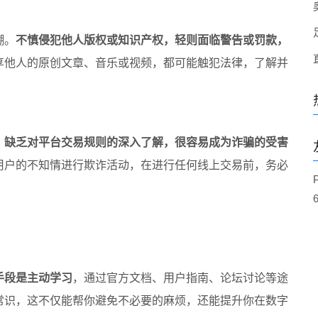
糊。
不慎侵犯他人版权或知识产权，轻则面临警告或罚款，
享他人的原创文章、音乐或视频，都可能触犯法律，了解并
。
缺乏对平台交易规则的深入了解，很容易成为诈骗的受害
用户的不知情进行欺诈活动，在进行任何线上交易前，务必
。
手段是主动学习
，通过官方文档、用户指南、论坛讨论等途
常识，这不仅能帮你避免不必要的麻烦，还能提升你在数字