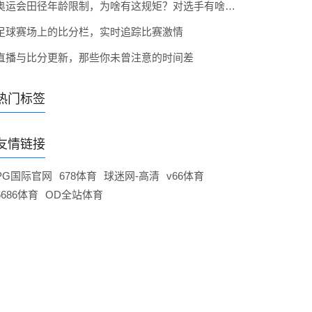
奥运会田径年龄限制，为啥有这规矩？对选手有啥影响？
足球赛场上的比分栏，实时追踪比赛激情
直播与比分更新，那些你未曾注意的时间差
热门标签
友情链接
PG国际官网
678体育
球迷网-高清
v66体育
6686体育
OD全站体育