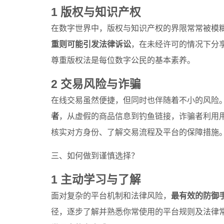
1 版权与知识产权
在数字世界中，版权与知识产权的界限常常被模
重则可能引发法律诉讼
，在未经许可的情况下分
尊重版权法是每位数字公民的基本素养。
2 交易风险与诈骗
在线交易虽然便捷，但同时也伴随着不小的风险
者
，从虚假的商品信息到钓鱼链接，诈骗者利用
核实对方身份、了解交易流程及平台的保障措施
三、如何做到谨慎选择？
1 主动学习与了解
面对复杂的平台机制和法律风险，
最有效的防御
径，逐步了解并熟悉你常使用的平台规则及法律