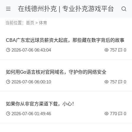
在线德州扑克 | 专业扑克游戏平台
当前位置：
首页
>
体育
CBA广东宏远球员薪资大起底，那些藏在数字背后的故事
2026-07-06 06:43:04
757
0
如何用Go语言核对官网域名，守护你的网络安全
2026-07-06 06:00:10
757
0
如果你从非官方渠道下载，小心！
2026-07-06 01:49:46
770
0