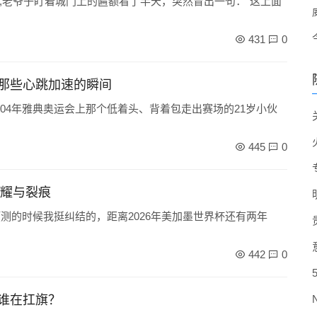
,老爷子盯着城门上的匾额看了半天，突然冒出一句：“这上面
431
0
那些心跳加速的瞬间
04年雅典奥运会上那个低着头、背着包走出赛场的21岁小伙
445
0
荣耀与裂痕
预测的时候我挺纠结的，距离2026年美加墨世界杯还有两年
442
0
谁在扛旗？