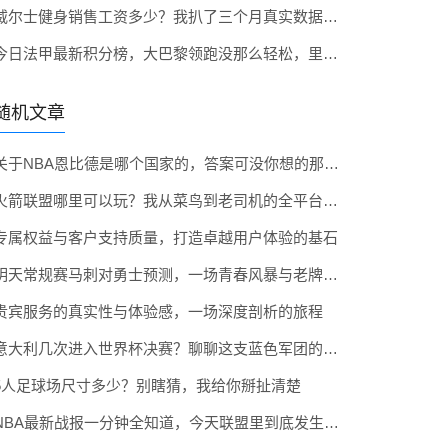
威尔士健身销售工资多少？我扒了三个月真实数据，跟你聊点大实话
今日法甲最新积分榜，大巴黎领跑没那么轻松，里尔黑马姿态挺带感
随机文章
关于NBA恩比德是哪个国家的，答案可没你想的那么简单
火箭联盟哪里可以玩？我从菜鸟到老司机的全平台实测指南
专属权益与客户支持质量，打造卓越用户体验的基石
明天常规赛马刺对勇士预测，一场青春风暴与老牌劲旅的碰撞
贵宾服务的真实性与体验感，一场深度剖析的旅程
意大利几次进入世界杯决赛？聊聊这支蓝色军团的决赛记忆
5人足球场尺寸多少？别瞎猜，我给你掰扯清楚
NBA最新战报一分钟全知道，今天联盟里到底发生了什么？