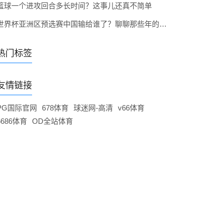
篮球一个进攻回合多长时间？这事儿还真不简单
世界杯亚洲区预选赛中国输给谁了？聊聊那些年的心碎时刻
热门标签
友情链接
PG国际官网
678体育
球迷网-高清
v66体育
6686体育
OD全站体育