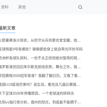
资料
其他
最新文章
火箭塞弗洛沙现状，从防守尖兵到更衣室宝藏，他到底还行不行？
足球明星9号有哪些？聊聊那些穿上就自带光环的号码
欧洲杯各球队资料，一份不太正经但绝对管用的观赛指南
俄罗斯演员回应库尔斯克前线态势，舞台之外，我们也是俄罗斯人
欧冠赛程2026冠军是谁？我翻了翻日历，又看了看各队阵容，跟你聊点实在的
美国U19篮球厉害吗？说实话，看完这几届比赛我有点改观了
天下足球2026年停播原因，一个老球迷的碎碎念
太阳vs独行侠分析，德州的阳光，到底能不能晒干达拉斯的牛仔？