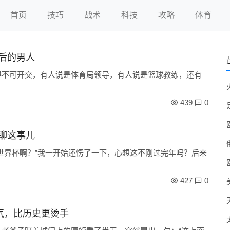
首页
技巧
战术
科技
攻略
体育
后的男人
得不可开交，有人说是体育局领导，有人说是篮球教练，还有
439
0
聊这事儿
世界杯啊？”我一开始还愣了一下，心想这不刚过完年吗？后来
427
0
气，比历史更烫手