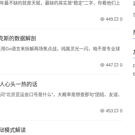
年最不缺的就是天赋，最缺的其实是“稳定”二字，你看他们上
449
0
尼克斯的数据解剖
天用Go语言来拆解两场焦点战，纯属灵光一闪，咱不是专业球
447
0
让人心头一热的话
机问“北京亚运会口号是什么”，大概率是想查那句“团结、友谊、
453
0
狱模式解读