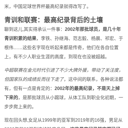
米，中国足球世界杯最高纪录就得改写了。
青训和联赛：最高纪录背后的土壤
聊到这儿,其实得承认一件事：
2002年那批球员，是几十年
青训积累的结果
，李铁、孙继海、范志毅、杨晨、祁宏、于
根伟……这些名字现在听起来都是传奇，他们在各自位置
上，有不少人职业生涯的高度，到现在也没被超越。
中超联赛在金元时代引进了不少大牌外援，带动了关注度，
但国家队的成绩反而往下走了
，这中间的联系，各种说法都
有，但有一点是肯定的：
2002年的最高纪录，不是天上掉
下来的
，是那批球员从小踢球，从体工队到职业化初期，一
步步爬上来的。
现在回头想,女足从1999年的亚军到2019年的16强，男足从