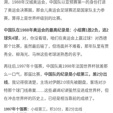
溯，1988年汉城奥运会，中国队以亚预赛第一的身份打进
了奥运会决赛圈，那会儿奥运会足球赛还是国家队主力参
赛，算得上是世界杯级别的比赛。
中国队在1988年奥运会的最高纪录是：小组赛1胜2负，进2
球失4球
，对，你没看错，咱们在奥运会上赢过球！对西德
那个比赛，虽然最后输了，但场面并不难看，那年队里有贾
秀全、柳海光、马林这些老球迷熟悉的名字。
再往后,1997年十强赛，中国队离1998年法国世界杯就差那
么一口气，那届比赛，
中国队的纪录是小组第三，差2分出
线
，我记得很清楚，主场对伊朗2:0领先被翻盘，客场对沙
特那个球门线悬案……这些
最高纪录
虽然没进成世界杯，但
在冲击世界杯的历史上，已经是相当靠前的成绩了。
1997年十强赛：
小组第三，积10分，差2分出线