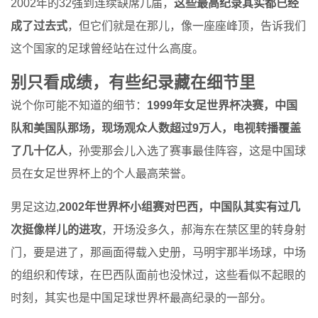
2002年的32强到连续缺席几届，
这些最高纪录其实都已经
成了过去式
，但它们就是在那儿，像一座座峰顶，告诉我们
这个国家的足球曾经站在过什么高度。
别只看成绩，有些纪录藏在细节里
说个你可能不知道的细节：
1999年女足世界杯决赛，中国
队和美国队那场，现场观众人数超过9万人，电视转播覆盖
了几十亿人
，孙雯那会儿入选了赛事最佳阵容，这是中国球
员在女足世界杯上的个人最高荣誉。
男足这边,
2002年世界杯小组赛对巴西，中国队其实有过几
次挺像样儿的进攻
，开场没多久，郝海东在禁区里的转身射
门，要是进了，那画面得载入史册，马明宇那半场球，中场
的组织和传球，在巴西队面前也没怵过，这些看似不起眼的
时刻，其实也是中国足球世界杯最高纪录的一部分。