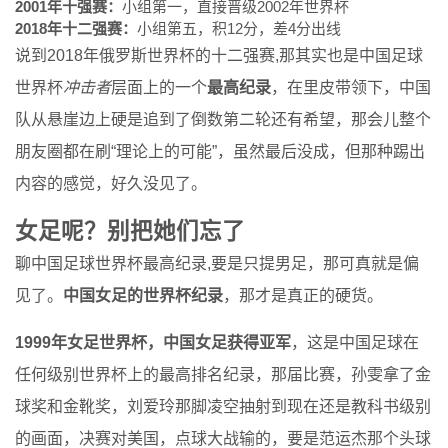
2001年十强赛：
小组第一，直接晋级2002年世界杯
2018年十二强赛：
小组第五，积12分，差4分出线
说到2018年俄罗斯世界杯的十二强赛,那其实也是中国足球
世界杯
冲击者
层面上的一个
最高纪录
，在里皮带领下，中国
队从悬崖边上硬是追到了倒数第二轮还有希望，那会儿整个
朋友圈都在刷“理论上的可能”，虽然最后没成，但那种踢出
内容的感觉，好久没见了。
女足呢？别把她们忘了
聊中国足球世界杯最高纪录,要是只提男足，那可真就是偏
见了。
中国女足的世界杯纪录
，那才是真正的硬货。
1999年女足世界杯，中国女足获得亚军
，这是中国足球在
任何级别世界杯上的最高排名纪录，那届比赛，孙雯拿了金
球奖和金靴奖，刘爱玲那脚凌空抽射到现在还是教科书级别
的画面，决赛对美国，点球大战输的，要是范运杰那个头球