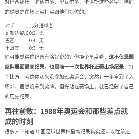
对巴西那场，罗纳尔多、里瓦尔多、卡洛斯这些名字，咱们
的球员是在场上实打实跟他们对位的。
对手
比分
进球者
哥斯达黎加
0:2
无
巴西
0:4
无
土耳其
0:3
无
你可能觉得这纪录有啥好说的？但换个角度看，
这不仅是国
家队层面最高纪录，也是唯一一次世界杯正赛出场纪录
，打
个比方，就像你从来没参加过奥运会，突然有一年拿到了入
场券，虽然没拿到奖牌，但光站在赛场上，就已经破了自己
的历史纪录。
再往前数：1988年奥运会和那些差点就
成的时刻
很多人不知道,中国足球世界杯最高纪录其实还可以往前追